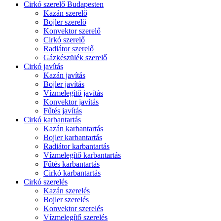
Cirkó szerelő Budapesten
Kazán szerelő
Bojler szerelő
Konvektor szerelő
Cirkó szerelő
Radiátor szerelő
Gázkészülék szerelő
Cirkó javítás
Kazán javítás
Bojler javítás
Vízmelegítő javítás
Konvektor javítás
Fűtés javítás
Cirkó karbantartás
Kazán karbantartás
Bojler karbantartás
Radiátor karbantartás
Vízmelegítő karbantartás
Fűtés karbantartás
Cirkó karbantartás
Cirkó szerelés
Kazán szerelés
Bojler szerelés
Konvektor szerelés
Vízmelegítő szerelés