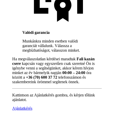
Valódi garancia
Munkánkra minden esetben valódi
garanciát vállalunk. Válassza a
megbízhatóságot, válasszon minket.
Ha megválaszolatlan kérdései maradtak
Fali kazán
csere
kapcsán vagy egyszerűen csak szeretné Ön is
igénybe venni a segítségünket, akkor kérem hívjon
minket az év bármelyik napján
00:00 – 24:00
óra
között a
+36 (70) 600 37 72
telefonszámon és
szakembereink örömmel segítenek önnek.
Kattintson az Ajánlatkérés gombra, és kérjen tőlünk
ajánlatot.
Ajánlatkérés