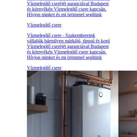
Vízmelegítő cseréjét garanciával Budapest
és környékén Vízmelegítő csere kapcsán.
Hívjon minket és mi örömmel segítünk
Vízmelegítő csere
Vízmelegítő csere - Szakembereink
vállalják bármilyen márkájú, típusú és korú
Vízmelegítő cseréjét garanciával Budapest
és környékén Vízmelegítő csere kapcsán.
Hívjon minket és mi örömmel segítünk
Vízmelegítő csere