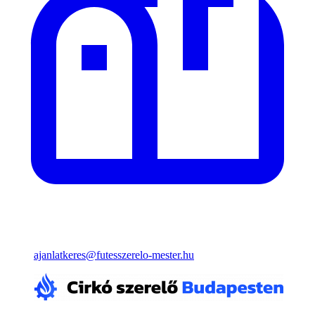
ajanlatkeres@futesszerelo-mester.hu