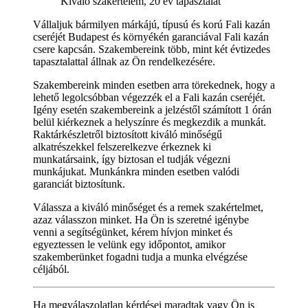
Kiváló szakértelem, 20 év tapasztalat
Vállaljuk bármilyen márkájú, típusú és korú Fali kazán
cseréjét Budapest és környékén garanciával Fali kazán
csere kapcsán. Szakembereink több, mint két évtizedes
tapasztalattal állnak az Ön rendelkezésére.
Szakembereink minden esetben arra törekednek, hogy a
lehető legolcsóbban végezzék el a Fali kazán cseréjét.
Igény esetén szakembereink a jelzéstől számított 1 órán
belül kiérkeznek a helyszínre és megkezdik a munkát.
Raktárkészletről biztosított kiváló minőségű
alkatrészekkel felszerelkezve érkeznek ki
munkatársaink, így biztosan el tudják végezni
munkájukat. Munkánkra minden esetben valódi
garanciát biztosítunk.
Válassza a kiváló minőséget és a remek szakértelmet,
azaz válasszon minket. Ha Ön is szeretné igénybe
venni a segítségünket, kérem hívjon minket és
egyeztessen le velünk egy időpontot, amikor
szakemberünket fogadni tudja a munka elvégzése
céljából.
Ha megválaszolatlan kérdései maradtak vagy Ön is