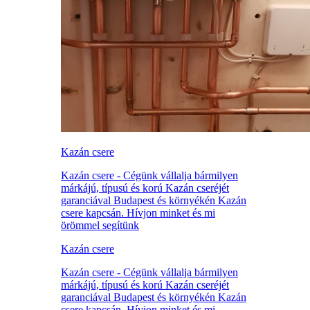
Kazán csere
Kazán csere - Cégünk vállalja bármilyen
márkájú, típusú és korú Kazán cseréjét
garanciával Budapest és környékén Kazán
csere kapcsán. Hívjon minket és mi
örömmel segítünk
Kazán csere
Kazán csere - Cégünk vállalja bármilyen
márkájú, típusú és korú Kazán cseréjét
garanciával Budapest és környékén Kazán
csere kapcsán. Hívjon minket és mi