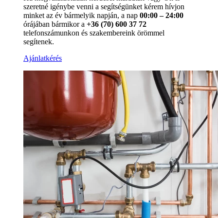
szeretné igénybe venni a segítségünket kérem hívjon
minket az év bármelyik napján, a nap
00:00 – 24:00
órájában bármikor a
+36 (70) 600 37 72
telefonszámunkon és szakembereink örömmel
segítenek.
Ajánlatkérés