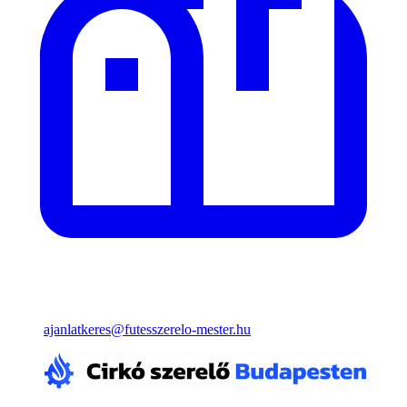
ajanlatkeres@futesszerelo-mester.hu