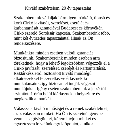
Kiváló szakértelem, 20 év tapasztalat
Szakembereink vállalják bármilyen márkájú, típusú és
korú Cirkó javítását, szerelését, cseréjét és
karbantartását garanciával Budapest és környékén
Cirkó szerelő Soroksár kapcsán. Szakembereink több,
mint két évtizedes tapasztalattal állnak az Ön
rendelkezésére.
Munkánkra minden esetben valódi garanciát
biztosítunk. Szakembereink minden esetben arra
törekednek, hogy a lehető legolcsóbban végezzék el a
Cirkó javítását, szerelését, cseréjét és karbantartását.
Raktárkészletről biztosított kiváló minőségű
alkatrészekkel felszerelkezve érkeznek ki
munkatársaink, így biztosan el tudják végezni
munkájukat. Igény esetén szakembereink a jelzéstől
számított 1 órán belül kiérkeznek a helyszínre és
megkezdik a munkát.
Válassza a kiváló minőséget és a remek szakértelmet,
azaz válasszon minket. Ha Ön is szeretné igénybe
venni a segítségünket, kérem hívjon minket és
egyeztessen le velünk egy időpontot, amikor