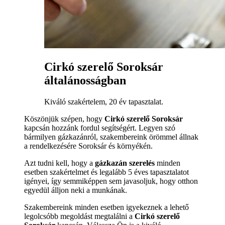
Cirkó szerelő Soroksár
általánosságban
Kiváló szakértelem, 20 év tapasztalat.
Köszönjük szépen, hogy
Cirkó szerelő Soroksár
kapcsán hozzánk fordul segítségért. Legyen szó
bármilyen gázkazánról, szakembereink örömmel állnak
a rendelkezésére Soroksár és környékén.
Azt tudni kell, hogy a
gázkazán szerelés
minden
esetben szakértelmet és legalább 5 éves tapasztalatot
igényei, így semmiképpen sem javasoljuk, hogy otthon
egyedül álljon neki a munkának.
Szakembereink minden esetben igyekeznek a lehető
legolcsóbb megoldást megtalálni a
Cirkó szerelő