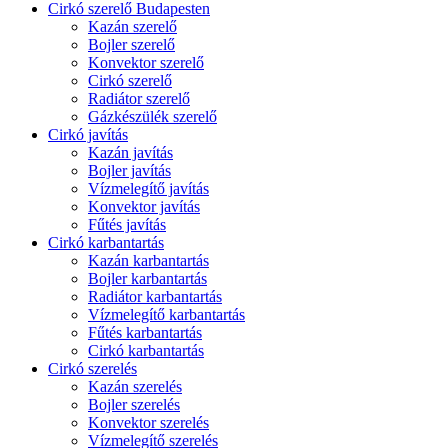
Cirkó szerelő Budapesten
Kazán szerelő
Bojler szerelő
Konvektor szerelő
Cirkó szerelő
Radiátor szerelő
Gázkészülék szerelő
Cirkó javítás
Kazán javítás
Bojler javítás
Vízmelegítő javítás
Konvektor javítás
Fűtés javítás
Cirkó karbantartás
Kazán karbantartás
Bojler karbantartás
Radiátor karbantartás
Vízmelegítő karbantartás
Fűtés karbantartás
Cirkó karbantartás
Cirkó szerelés
Kazán szerelés
Bojler szerelés
Konvektor szerelés
Vízmelegítő szerelés