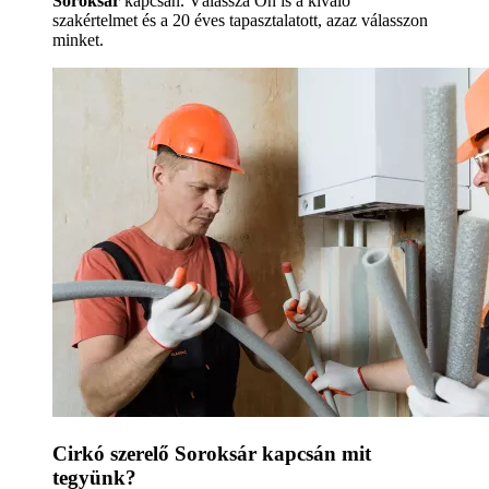
Soroksár
kapcsán. Válassza Ön is a kiváló
szakértelmet és a 20 éves tapasztalatott, azaz válasszon
minket.
Cirkó szerelő Soroksár kapcsán mit
tegyünk?