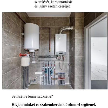
szerelését, karbantartását
és igény esetén cseréjét.
Segítségre lenne szüksége?
Hívjon minket és szakembereink örömmel segítenek