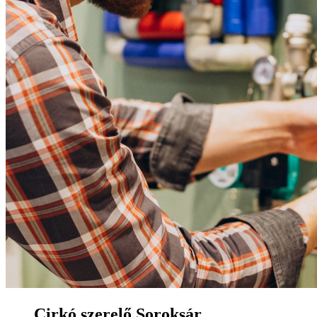
Cirkó szerelő Soroksár