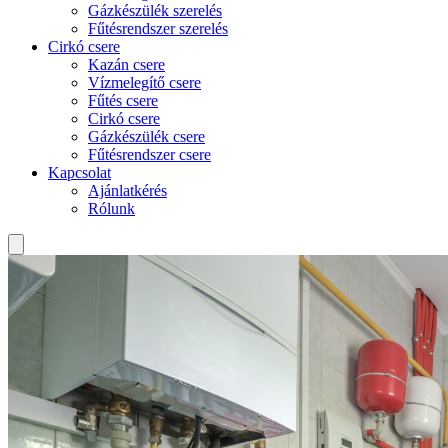
Gázkészülék szerelés
Fűtésrendszer szerelés
Cirkó csere
Kazán csere
Vízmelegítő csere
Fűtés csere
Cirkó csere
Gázkészülék csere
Fűtésrendszer csere
Kapcsolat
Ajánlatkérés
Rólunk