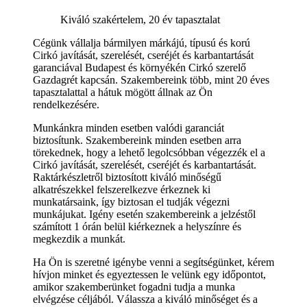
Kiváló szakértelem, 20 év tapasztalat
Cégünk vállalja bármilyen márkájú, típusú és korú
Cirkó javítását, szerelését, cseréjét és karbantartását
garanciával Budapest és környékén Cirkó szerelő
Gazdagrét kapcsán. Szakembereink több, mint 20 éves
tapasztalattal a hátuk mögött állnak az Ön
rendelkezésére.
Munkánkra minden esetben valódi garanciát
biztosítunk. Szakembereink minden esetben arra
törekednek, hogy a lehető legolcsóbban végezzék el a
Cirkó javítását, szerelését, cseréjét és karbantartását.
Raktárkészletről biztosított kiváló minőségű
alkatrészekkel felszerelkezve érkeznek ki
munkatársaink, így biztosan el tudják végezni
munkájukat. Igény esetén szakembereink a jelzéstől
számított 1 órán belül kiérkeznek a helyszínre és
megkezdik a munkát.
Ha Ön is szeretné igénybe venni a segítségünket, kérem
hívjon minket és egyeztessen le velünk egy időpontot,
amikor szakemberünket fogadni tudja a munka
elvégzése céljából. Válassza a kiváló minőséget és a