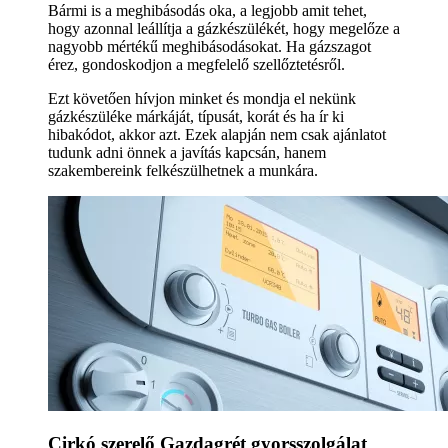
Bármi is a meghibásodás oka, a legjobb amit tehet,
hogy azonnal leállítja a gázkészülékét, hogy megelőze a
nagyobb mértékű meghibásodásokat. Ha gázszagot
érez, gondoskodjon a megfelelő szellőztetésről.
Ezt követően hívjon minket és mondja el nekünk
gázkészüléke márkáját, típusát, korát és ha ír ki
hibakódot, akkor azt. Ezek alapján nem csak ajánlatot
tudunk adni önnek a javítás kapcsán, hanem
szakembereink felkészülhetnek a munkára.
Cirkó szerelő Gazdagrét gyorsszolgálat