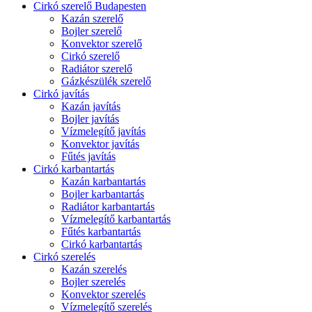
Cirkó szerelő Budapesten
Kazán szerelő
Bojler szerelő
Konvektor szerelő
Cirkó szerelő
Radiátor szerelő
Gázkészülék szerelő
Cirkó javítás
Kazán javítás
Bojler javítás
Vízmelegítő javítás
Konvektor javítás
Fűtés javítás
Cirkó karbantartás
Kazán karbantartás
Bojler karbantartás
Radiátor karbantartás
Vízmelegítő karbantartás
Fűtés karbantartás
Cirkó karbantartás
Cirkó szerelés
Kazán szerelés
Bojler szerelés
Konvektor szerelés
Vízmelegítő szerelés