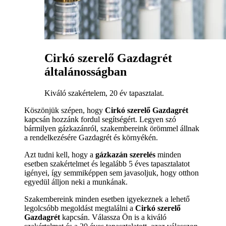
Cirkó szerelő Gazdagrét
általánosságban
Kiváló szakértelem, 20 év tapasztalat.
Köszönjük szépen, hogy
Cirkó szerelő Gazdagrét
kapcsán hozzánk fordul segítségért. Legyen szó
bármilyen gázkazánról, szakembereink örömmel állnak
a rendelkezésére Gazdagrét és környékén.
Azt tudni kell, hogy a
gázkazán szerelés
minden
esetben szakértelmet és legalább 5 éves tapasztalatot
igényei, így semmiképpen sem javasoljuk, hogy otthon
egyedül álljon neki a munkának.
Szakembereink minden esetben igyekeznek a lehető
legolcsóbb megoldást megtalálni a
Cirkó szerelő
Gazdagrét
kapcsán. Válassza Ön is a kiváló