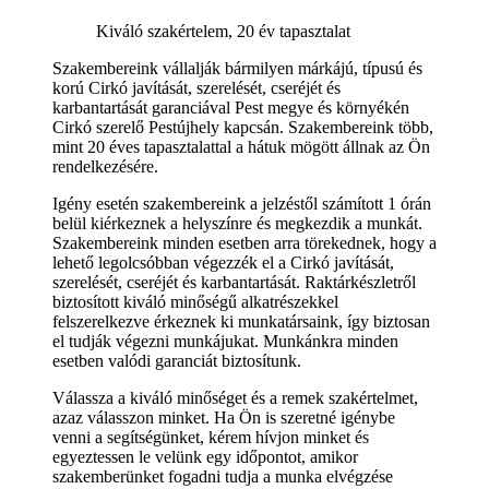
Kiváló szakértelem, 20 év tapasztalat
Szakembereink vállalják bármilyen márkájú, típusú és
korú Cirkó javítását, szerelését, cseréjét és
karbantartását garanciával Pest megye és környékén
Cirkó szerelő Pestújhely kapcsán. Szakembereink több,
mint 20 éves tapasztalattal a hátuk mögött állnak az Ön
rendelkezésére.
Igény esetén szakembereink a jelzéstől számított 1 órán
belül kiérkeznek a helyszínre és megkezdik a munkát.
Szakembereink minden esetben arra törekednek, hogy a
lehető legolcsóbban végezzék el a Cirkó javítását,
szerelését, cseréjét és karbantartását. Raktárkészletről
biztosított kiváló minőségű alkatrészekkel
felszerelkezve érkeznek ki munkatársaink, így biztosan
el tudják végezni munkájukat. Munkánkra minden
esetben valódi garanciát biztosítunk.
Válassza a kiváló minőséget és a remek szakértelmet,
azaz válasszon minket. Ha Ön is szeretné igénybe
venni a segítségünket, kérem hívjon minket és
egyeztessen le velünk egy időpontot, amikor
szakemberünket fogadni tudja a munka elvégzése