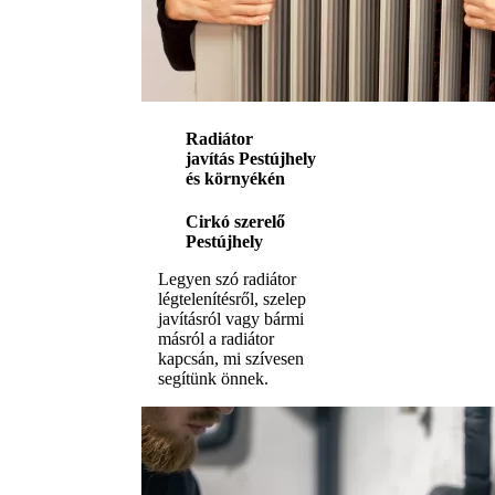
Radiátor
javítás Pestújhely
és környékén
Cirkó szerelő
Pestújhely
Legyen szó radiátor
légtelenítésről, szelep
javításról vagy bármi
másról a radiátor
kapcsán, mi szívesen
segítünk önnek.