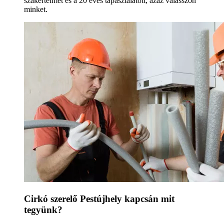
szakértelmet és a 20 éves tapasztalatott, azaz válasszon
minket.
Cirkó szerelő Pestújhely kapcsán mit
tegyünk?