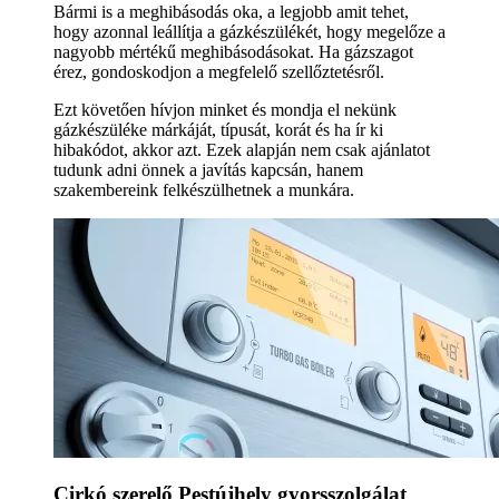
Bármi is a meghibásodás oka, a legjobb amit tehet,
hogy azonnal leállítja a gázkészülékét, hogy megelőze a
nagyobb mértékű meghibásodásokat. Ha gázszagot
érez, gondoskodjon a megfelelő szellőztetésről.
Ezt követően hívjon minket és mondja el nekünk
gázkészüléke márkáját, típusát, korát és ha ír ki
hibakódot, akkor azt. Ezek alapján nem csak ajánlatot
tudunk adni önnek a javítás kapcsán, hanem
szakembereink felkészülhetnek a munkára.
Cirkó szerelő Pestújhely gyorsszolgálat