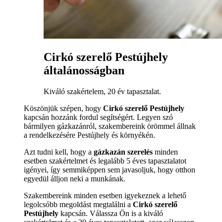
Cirkó szerelő Pestújhely
általánosságban
Kiváló szakértelem, 20 év tapasztalat.
Köszönjük szépen, hogy
Cirkó szerelő Pestújhely
kapcsán hozzánk fordul segítségért. Legyen szó
bármilyen gázkazánról, szakembereink örömmel állnak
a rendelkezésére Pestújhely és környékén.
Azt tudni kell, hogy a
gázkazán szerelés
minden
esetben szakértelmet és legalább 5 éves tapasztalatot
igényei, így semmiképpen sem javasoljuk, hogy otthon
egyedül álljon neki a munkának.
Szakembereink minden esetben igyekeznek a lehető
legolcsóbb megoldást megtalálni a
Cirkó szerelő
Pestújhely
kapcsán. Válassza Ön is a kiváló