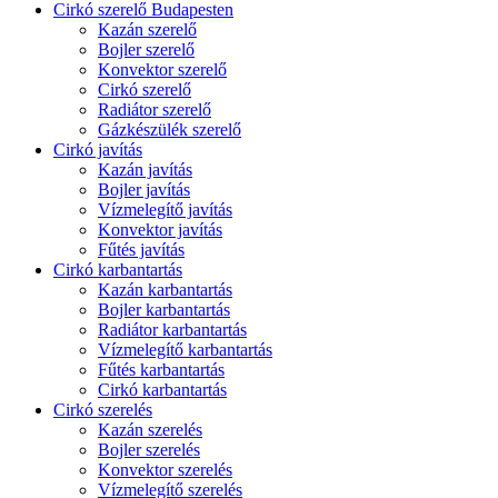
Cirkó szerelő Budapesten
Kazán szerelő
Bojler szerelő
Konvektor szerelő
Cirkó szerelő
Radiátor szerelő
Gázkészülék szerelő
Cirkó javítás
Kazán javítás
Bojler javítás
Vízmelegítő javítás
Konvektor javítás
Fűtés javítás
Cirkó karbantartás
Kazán karbantartás
Bojler karbantartás
Radiátor karbantartás
Vízmelegítő karbantartás
Fűtés karbantartás
Cirkó karbantartás
Cirkó szerelés
Kazán szerelés
Bojler szerelés
Konvektor szerelés
Vízmelegítő szerelés