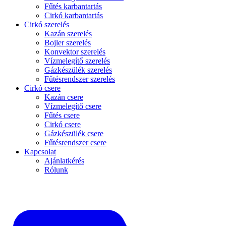
Fűtés karbantartás
Cirkó karbantartás
Cirkó szerelés
Kazán szerelés
Bojler szerelés
Konvektor szerelés
Vízmelegítő szerelés
Gázkészülék szerelés
Fűtésrendszer szerelés
Cirkó csere
Kazán csere
Vízmelegítő csere
Fűtés csere
Cirkó csere
Gázkészülék csere
Fűtésrendszer csere
Kapcsolat
Ajánlatkérés
Rólunk