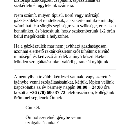
biztosítja szakképzett csapatunk tapasztalatát és
szakértelmét ügyfeleink számára.
Nem számít, milyen típusú, korú vagy márkájú
gázkészülékkel rendelkezik, a szakértelmünkre mindig
számíthat. Ha sürgős segítségre van szüksége, értesítsen
bennünket, és biztosítjuk, hogy szakemberünk 1-2 órán
belül megérkezik a helyszínre.
Ha a gázkészülék már nem javítható gazdaságosan,
azonnal elérhető raktárkészletünkről kínálunk kiváló
minőségű és kedvező ár-érték arányú készülékeket.
Minden szolgáltatásunkra valódi garanciát nyújtunk.
Amennyiben további kérdései vannak, vagy szeretné
igénybe venni szolgáltatásainkat, kérjük, lépjen velünk
kapcsolatba az év bármely napján
00:00 – 24:00
óra
között a
+36 (70) 600 37 72
telefonszámon, kollégáink
örömmel segítenek Önnek.
Címkék
Ön hol szeretné igénybe venni
szolgáltatásunkat?