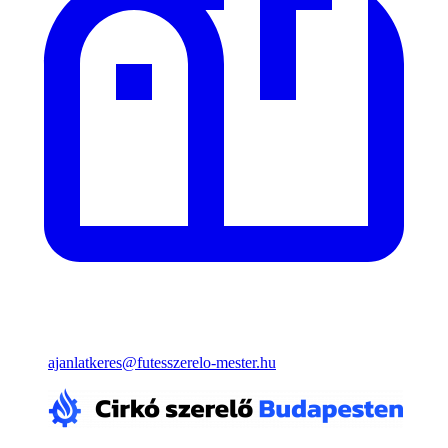
ajanlatkeres@futesszerelo-mester.hu