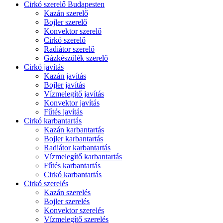
Cirkó szerelő Budapesten
Kazán szerelő
Bojler szerelő
Konvektor szerelő
Cirkó szerelő
Radiátor szerelő
Gázkészülék szerelő
Cirkó javítás
Kazán javítás
Bojler javítás
Vízmelegítő javítás
Konvektor javítás
Fűtés javítás
Cirkó karbantartás
Kazán karbantartás
Bojler karbantartás
Radiátor karbantartás
Vízmelegítő karbantartás
Fűtés karbantartás
Cirkó karbantartás
Cirkó szerelés
Kazán szerelés
Bojler szerelés
Konvektor szerelés
Vízmelegítő szerelés