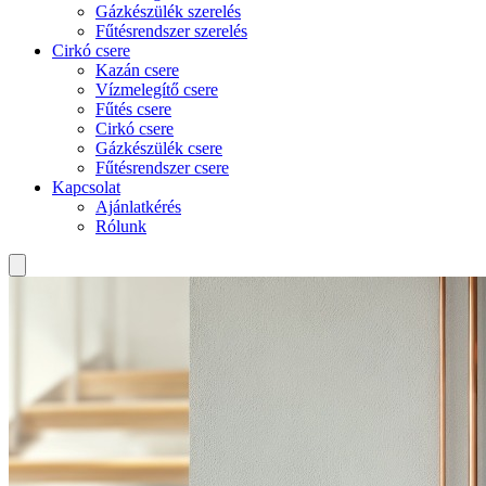
Gázkészülék szerelés
Fűtésrendszer szerelés
Cirkó csere
Kazán csere
Vízmelegítő csere
Fűtés csere
Cirkó csere
Gázkészülék csere
Fűtésrendszer csere
Kapcsolat
Ajánlatkérés
Rólunk