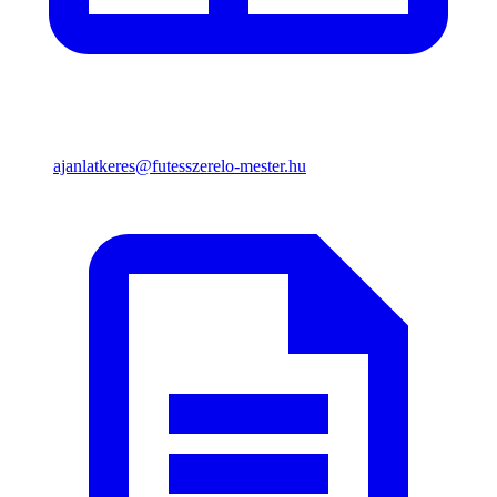
ajanlatkeres@futesszerelo-mester.hu