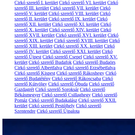
Cirkó szerelő I. kerület
Cirkó szerelő VI. kerület
Cirkó
szerelő III. kerület
Cirkó szerelő VII. kerület
Cirkó
szerelő V. kerület
Cirkó szerelő VIII. kerület
Cirkó
szerelő II. kerület
Cirkó szerelő IX. kerület
Cirkó
szerelő XII. kerület
Cirkó szerelő XI. kerület
Cirkó
szerelő X. kerület
Cirkó szerelő XIV. kerület
Cirkó
szerelő XVII. kerület
Cirkó szerelő XVI. kerület
Cirkó
szerelő XIX. kerület
Cirkó szerelő XVIII. kerület
Cirkó
szerelő XIII. kerület
Cirkó szerelő XX. kerület
Cirkó
szerelő IV. kerület
Cirkó szerelő XXI. kerület
Cirkó
szerelő Újpest
Cirkó szerelő Csepel
Cirkó szerelő XV.
kerület
Cirkó szerelő Budafok
Cirkó szerelő Budaörs
Cirkó szerelő Albertfalva
Cirkó szerelő Erzsébetfalva
Cirkó szerelő Kispest
Cirkó szerelő Rákoshegy
Cirkó
szerelő Budatétény
Cirkó szerelő Rákoscsaba
Cirkó
szerelő Kútvölgy
Cirkó szerelő Óbuda
Cirkó szerelő
Gazdagrét
Cirkó szerelő Soroksár
Cirkó szerelő
Békásmegyer
Cirkó szerelő Csillaghegy
Cirkó szerelő
Pomáz
Cirkó szerelő Budakalász
Cirkó szerelő XXII.
kerület
Cirkó szerelő Pestújhely
Cirkó szerelő
Szentendre
Cirkó szerelő Újpalota