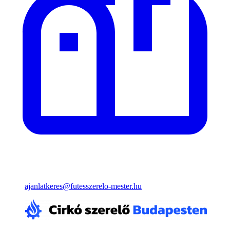
ajanlatkeres@futesszerelo-mester.hu