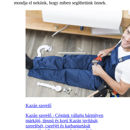
mondja el nekünk, hogy miben segíthetünk önnek.
Kazán szerelő
Kazán szerelő - Cégünk vállalja bármilyen
márkájú, típusú és korú Kazán javítását,
szerelését, cseréjét és karbantartását