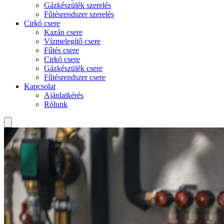
Gázkészülék szerelés
Fűtésrendszer szerelés
Cirkó csere
Kazán csere
Vízmelegítő csere
Fűtés csere
Cirkó csere
Gázkészülék csere
Fűtésrendszer csere
Kapcsolat
Ajánlatkérés
Rólunk