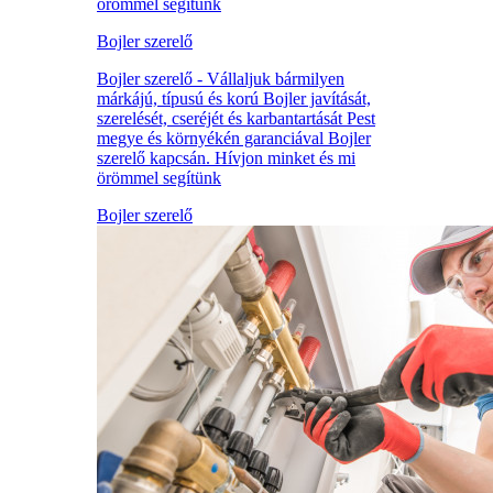
örömmel segítünk
Bojler szerelő
Bojler szerelő - Vállaljuk bármilyen
márkájú, típusú és korú Bojler javítását,
szerelését, cseréjét és karbantartását Pest
megye és környékén garanciával Bojler
szerelő kapcsán. Hívjon minket és mi
örömmel segítünk
Bojler szerelő