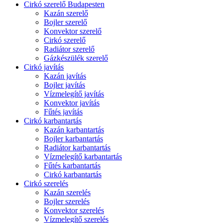
Cirkó szerelő Budapesten
Kazán szerelő
Bojler szerelő
Konvektor szerelő
Cirkó szerelő
Radiátor szerelő
Gázkészülék szerelő
Cirkó javítás
Kazán javítás
Bojler javítás
Vízmelegítő javítás
Konvektor javítás
Fűtés javítás
Cirkó karbantartás
Kazán karbantartás
Bojler karbantartás
Radiátor karbantartás
Vízmelegítő karbantartás
Fűtés karbantartás
Cirkó karbantartás
Cirkó szerelés
Kazán szerelés
Bojler szerelés
Konvektor szerelés
Vízmelegítő szerelés