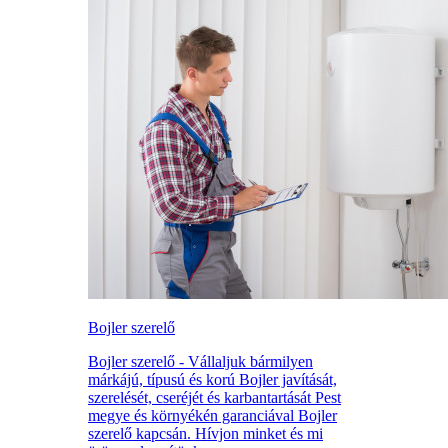
Bojler szerelő
Bojler szerelő - Vállaljuk bármilyen
márkájú, típusú és korú Bojler javítását,
szerelését, cseréjét és karbantartását Pest
megye és környékén garanciával Bojler
szerelő kapcsán. Hívjon minket és mi