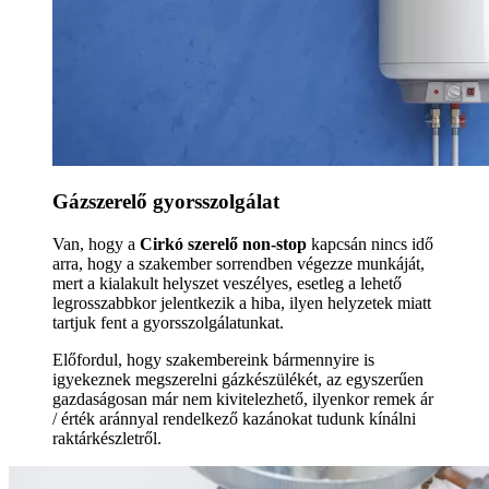
Gázszerelő gyorsszolgálat
Van, hogy a
Cirkó szerelő non-stop
kapcsán nincs idő
arra, hogy a szakember sorrendben végezze munkáját,
mert a kialakult helyszet veszélyes, esetleg a lehető
legrosszabbkor jelentkezik a hiba, ilyen helyzetek miatt
tartjuk fent a gyorsszolgálatunkat.
Előfordul, hogy szakembereink bármennyire is
igyekeznek megszerelni gázkészülékét, az egyszerűen
gazdaságosan már nem kivitelezhető, ilyenkor remek ár
/ érték aránnyal rendelkező kazánokat tudunk kínálni
raktárkészletről.