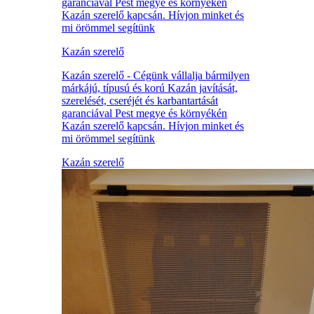
garanciával Pest megye és környékén
Kazán szerelő kapcsán. Hívjon minket és
mi örömmel segítünk
Kazán szerelő
Kazán szerelő - Cégünk vállalja bármilyen
márkájú, típusú és korú Kazán javítását,
szerelését, cseréjét és karbantartását
garanciával Pest megye és környékén
Kazán szerelő kapcsán. Hívjon minket és
mi örömmel segítünk
Kazán szerelő