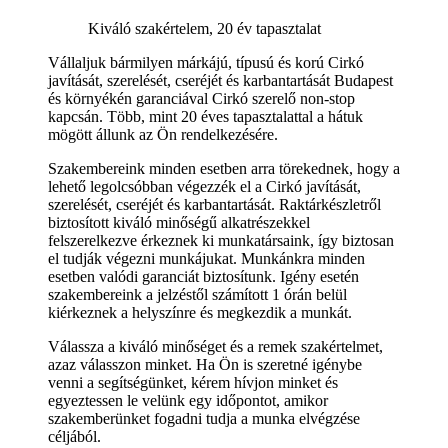
Kiváló szakértelem, 20 év tapasztalat
Vállaljuk bármilyen márkájú, típusú és korú Cirkó
javítását, szerelését, cseréjét és karbantartását Budapest
és környékén garanciával Cirkó szerelő non-stop
kapcsán. Több, mint 20 éves tapasztalattal a hátuk
mögött állunk az Ön rendelkezésére.
Szakembereink minden esetben arra törekednek, hogy a
lehető legolcsóbban végezzék el a Cirkó javítását,
szerelését, cseréjét és karbantartását. Raktárkészletről
biztosított kiváló minőségű alkatrészekkel
felszerelkezve érkeznek ki munkatársaink, így biztosan
el tudják végezni munkájukat. Munkánkra minden
esetben valódi garanciát biztosítunk. Igény esetén
szakembereink a jelzéstől számított 1 órán belül
kiérkeznek a helyszínre és megkezdik a munkát.
Válassza a kiváló minőséget és a remek szakértelmet,
azaz válasszon minket. Ha Ön is szeretné igénybe
venni a segítségünket, kérem hívjon minket és
egyeztessen le velünk egy időpontot, amikor
szakemberünket fogadni tudja a munka elvégzése
céljából.